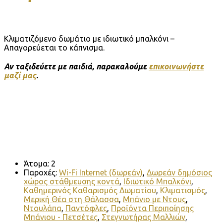
Κλιματιζόμενο δωμάτιο με ιδιωτικό μπαλκόνι –
Απαγορεύεται το κάπνισμα.
Αν ταξιδεύετε με παιδιά, παρακαλούμε
επικοινωνήστε
μαζί μας
.
Άτομα:
2
Παροχές:
Wi-Fi Internet (δωρεάν)
,
Δωρεάν δημόσιος
χώρος στάθμευσης κοντά
,
Ιδιωτικό Μπαλκόνι
,
Καθημερινός Καθαρισμός Δωματίου
,
Κλιματισμός
,
Μερική Θέα στη Θάλασσα
,
Μπάνιο με Ντους
,
Ντουλάπα
,
Παντόφλες
,
Προϊόντα Περιποίησης
Μπάνιου - Πετσέτες
,
Στεγνωτήρας Μαλλιών
,