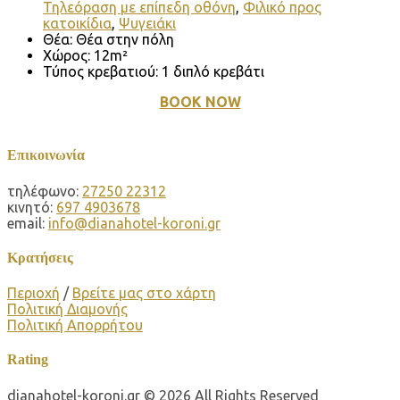
Τηλεόραση με επίπεδη οθόνη
,
Φιλικό προς
κατοικίδια
,
Ψυγειάκι
Θέα:
Θέα στην πόλη
Χώρος:
12m²
Τύπος κρεβατιού:
1 διπλό κρεβάτι
BOOK NOW
Επικοινωνία
τηλέφωνο:
27250 22312
κινητό:
697 4903678
email:
info@dianahotel-koroni.gr
Κρατήσεις
Περιοχή
/
Βρείτε μας στο χάρτη
Πολιτική Διαμονής
Πολιτική Απορρήτου
Rating
dianahotel-koroni.gr © 2026 All Rights Reserved