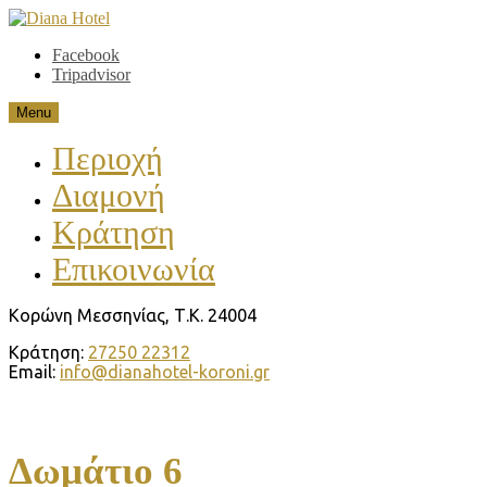
Skip
to
Diana Hotel
Koroni Messinia. Greece
Facebook
content
Tripadvisor
Menu
Περιοχή
Διαμονή
Κράτηση
Επικοινωνία
Κορώνη Μεσσηνίας, Τ.Κ. 24004
Κράτηση:
27250 22312
Email:
info@dianahotel-koroni.gr
Δωμάτιο 6