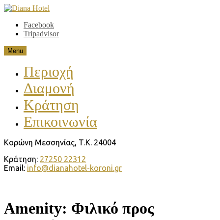
Skip
to
Diana Hotel
Koroni Messinia. Greece
Facebook
content
Tripadvisor
Menu
Περιοχή
Διαμονή
Κράτηση
Επικοινωνία
Κορώνη Μεσσηνίας, Τ.Κ. 24004
Κράτηση:
27250 22312
Email:
info@dianahotel-koroni.gr
Amenity:
Φιλικό προς